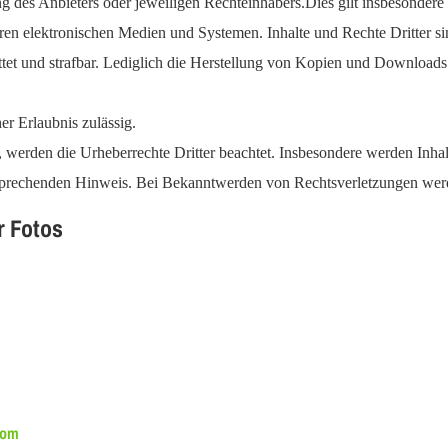
 des Anbieters oder jeweiligen Rechteinhabers.Dies gilt insbesondere 
n elektronischen Medien und Systemen. Inhalte und Rechte Dritter sind
tattet und strafbar. Lediglich die Herstellung von Kopien und Download
er Erlaubnis zulässig.
, werden die Urheberrechte Dritter beachtet. Insbesondere werden Inhalt
sprechenden Hinweis. Bei Bekanntwerden von Rechtsverletzungen werde
r Fotos
com